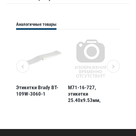
Аналогичные товары
Этикетки Brady BT-
M71-16-727,
M71-1
109W-3060-1
этикетки
этикет
25.40х9.53мм,
25.4х1
полиимид, белый
полиим
глянцевый, 500 шт.
зелено
в рулоне
янтарн
рулоне