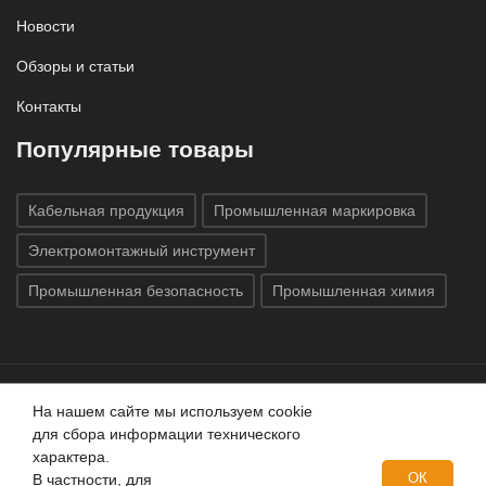
Новости
Обзоры и статьи
Контакты
Популярные товары
Кабельная продукция
Промышленная маркировка
Электромонтажный инструмент
Промышленная безопасность
Промышленная химия
На нашем сайте мы используем cookie
Все права защищены © 2020
ГК «Индатэк»
Все права
для сбора информации технического
защищены.
Использование материалов с сайта запрещено.
характера.
Данный сайт не является публичной офертой, определяемой
ОК
В частности, для
положениями статей 437 (2) ГК РФ.