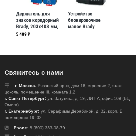
Держатель для
Устройство
gws136
знаков коридорный
блокировочное
Комплек
Brady, 203x403 мм,
малое Brady
на рус
Пластик, 1 шт
блокирует вентили в
пласти
5 409 Р
ки
позициях «открыто»
держат
TION
и
бирка 
«закрыто»,диаметр
трубы от 12,5 до 31
мм, зеленое
Свяжитесь с нами
г. Москва:
Рязанский пр-кт, дом 16, строение 2, этаж
цоколь, помещение III, комната 1.2
г. Санкт-Петербург:
ул. Ватутина, д. 19, ЛИТ А, офис 109 (БЦ
Омега)
г. Екатеринбург:
ул. Серафимы Дерябиной, д. 32, корп. Б,
помещение 19–32
Phone:
8 (800) 333-08-79