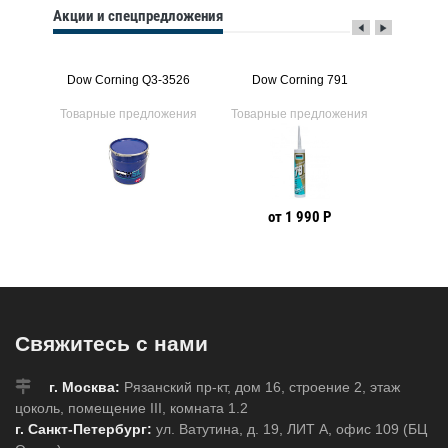
Акции и спецпредложения
92
Dow Corning Q3-3526
Dow Corning 791
Dow
ения
Товарные предложения
Товарные предложения
Товарн
от 1 990 Р
Свяжитесь с нами
г. Москва:
Рязанский пр-кт, дом 16, строение 2, этаж
цоколь, помещение III, комната 1.2
г. Санкт-Петербург:
ул. Ватутина, д. 19, ЛИТ А, офис 109 (БЦ