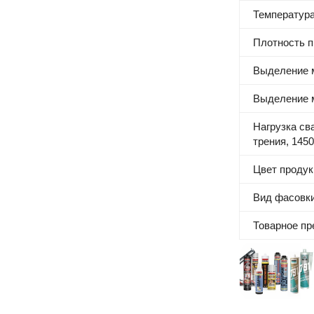
Температура
Плотность пр
Выделение м
Выделение м
Нагрузка св
трения, 1450
Цвет продук
Вид фасовк
Товарное п