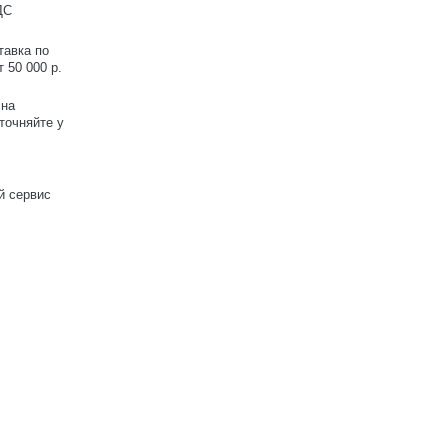
ДС
тавка по
 50 000 р.
 на
точняйте у
й сервис