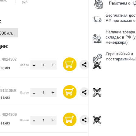
руб.
Работаем с Н
Бесплатная дос
РФ при заказе от
:
Наличие товара
600мл.
складах в РФ (у
менеджера)
ции:
Гарантийный и
постгарантийны
. 4024907
-
+
Кол-во
 заказ
.
-
91310BR
+
Кол-во
 заказ
. 4024909
-
+
Кол-во
 заказ