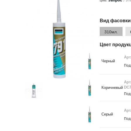
Цена:
Вид фасовки
310мл.
Цвет продук
Арт
Черный
Под
Арт
DC7
Коричневый
Под
Арт
Серый
Под