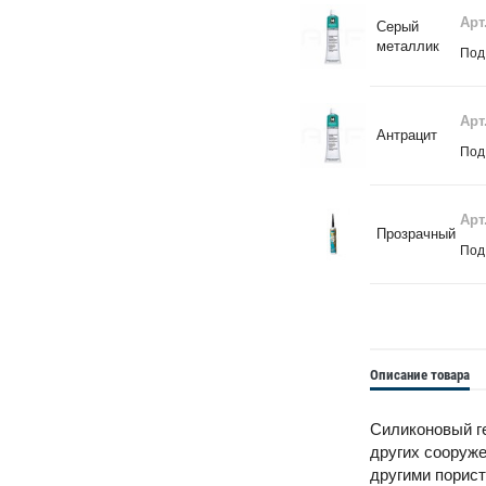
Арт
Серый
металлик
Под
Арт
Антрацит
Под
Арт
Прозрачный
Под
Описание товара
Силиконовый г
других сооруже
другими порис