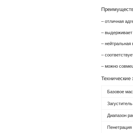
Преимуществ
– отличная адге
– выдерживает
– нейтральная 
– соответствуе
– можно совмещ
Технические 
Базовое ма
Загуститель
Диапазон ра
Пенетрация 