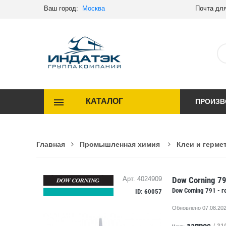
Ваш город:
Москва
Почта для
КАТАЛОГ
ПРОИЗВ
Главная
Промышленная химия
Клеи и герме
Dow Corning 7
Арт. 4024909
Dow Corning 791 -
ID: 60057
Обновлено 07.08.202
запрос
/ 31