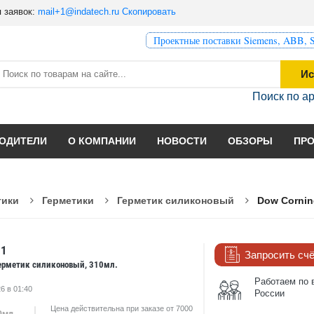
 заявок:
mail+1@indatech.ru
Скопировать
Проектные поставки Siemens, ABB, S
Ис
Поиск по а
ОДИТЕЛИ
О КОМПАНИИ
НОВОСТИ
ОБЗОРЫ
ПР
тики
Герметики
Герметик силиконовый
Dow Cornin
91
Запросить сч
 герметик силиконовый, 310мл.
Работаем по 
6 в 01:40
России
Цена действительна при заказе от 7000
0мл.