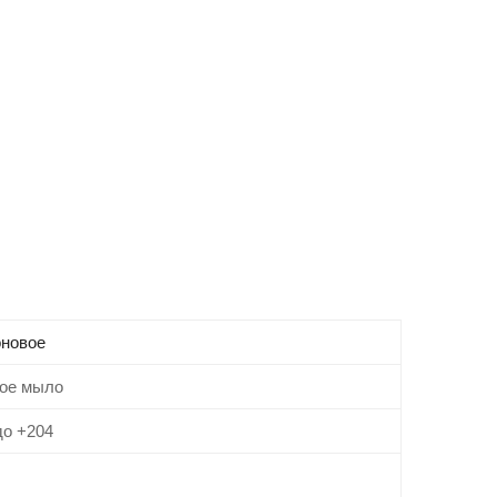
новое
ое мыло
до +204