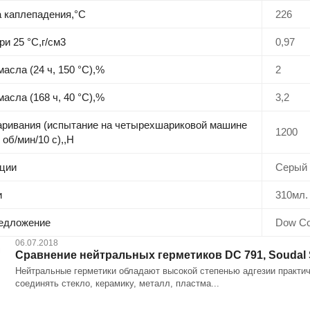
 каплепадения,°C
226
и 25 °С,г/см3
0,97
асла (24 ч, 150 °C),%
2
асла (168 ч, 40 °C),%
3,2
аривания (испытание на четырехшариковой машине
1200
 об/мин/10 с),,Н
ции
Серый
и
310мл.
редложение
Dow Co
06.07.2018
Сравнение нейтральных герметиков DC 791, Soudal Sil
Нейтральные герметики обладают высокой степенью адгезии практи
соединять стекло, керамику, металл, пластма...