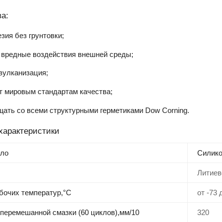
а:
зия без грунтовки;
 вредные воздействия внешней среды;
вулканизация;
т мировым стандартам качества;
ать со всеми структурными герметиками Dow Corning.
характеристики
сло
Силико
Литиев
бочих температур,°С
от -73 
перемешанной смазки (60 циклов),мм/10
320