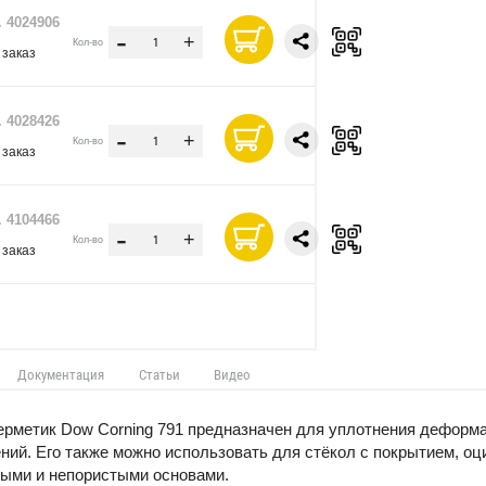
. 4024906
-
+
Кол-во
 заказ
. 4028426
-
+
Кол-во
 заказ
. 4104466
-
+
Кол-во
 заказ
Документация
Статьи
Видео
ерметик Dow Corning 791 предназначен для уплотнения деформа
ний. Его также можно использовать для стёкол с покрытием, оц
тыми и непористыми основами.