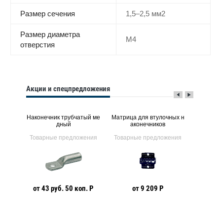
Размер сечения
1,5–2,5 мм2
Размер диаметра
М4
отверстия
Акции и спецпредложения
лиров
Наконечник трубчатый ме
Матрица для втулочных н
Матрицы
зажимо
дный
аконечников
бчаты
N
ения
Товарные предложения
Товарные предложения
Товарн
от 43 руб. 50 коп. Р
от 9 209 Р
о