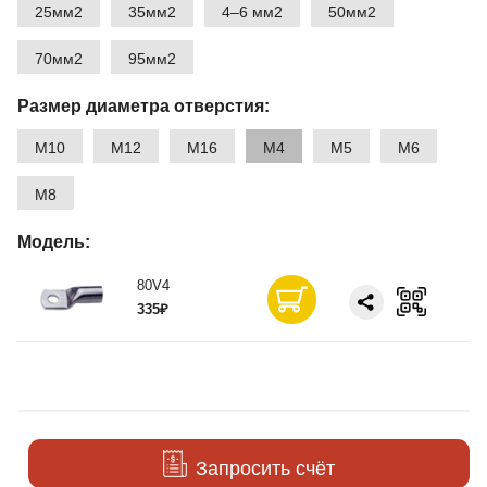
25мм2
35мм2
4–6 мм2
50мм2
70мм2
95мм2
Размер диаметра отверстия:
М10
М12
М16
М4
М5
М6
М8
Модель:
80V4
335₽
Запросить счёт