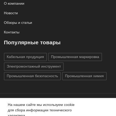
О компании
Новости
Обзоры и статьи
Контакты
Популярные товары
Кабельная продукция
Промышленная маркировка
Электромонтажный инструмент
Промышленная безопасность
Промышленная химия
На нашем сайте мы используем cookie
Все права защищены © 2020
ГК «Индатэк»
Все права
для сбора информации технического
защищены.
Использование материалов с сайта запрещено.
характера.