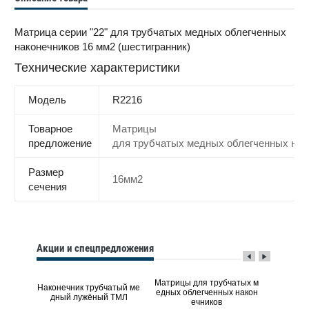
Матрица серии "22" для трубчатых медных облегченных
наконечников 16 мм2 (шестигранник)
Технические характеристики
Модель
R2216
Товарное
Матрицы
предложение
для трубчатых медных облегченных нак
Размер
16мм2
сечения
Акции и спецпредложения
Матрицы для трубчатых м
 угло
Наконечник трубчатый ме
Наконеч
едных облегченных након
дный лужёный ТМЛ
дный л
ечников