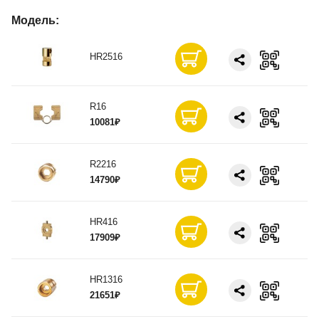
Модель:
HR2516
R16
10081₽
R2216
14790₽
HR416
17909₽
HR1316
21651₽