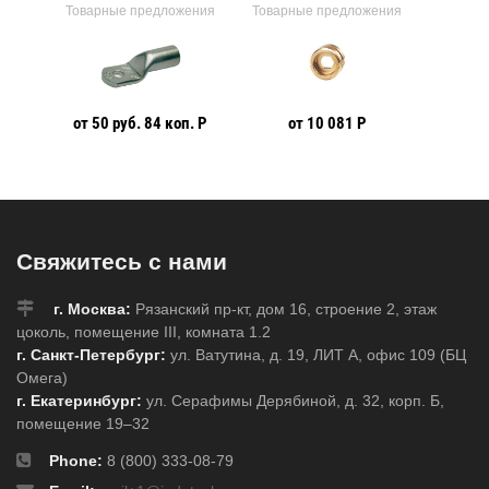
ения
Товарные предложения
Товарные предложения
Товарн
от 50 руб. 84 коп. Р
от 10 081 Р
от 62 
Свяжитесь с нами
г. Москва:
Рязанский пр-кт, дом 16, строение 2, этаж
цоколь, помещение III, комната 1.2
г. Санкт-Петербург:
ул. Ватутина, д. 19, ЛИТ А, офис 109 (БЦ
Омега)
г. Екатеринбург:
ул. Серафимы Дерябиной, д. 32, корп. Б,
помещение 19–32
Phone:
8 (800) 333-08-79