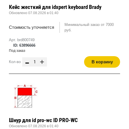
Кейс жесткий для idxpert keyboard Brady
Обновлено 07.08.2026 в 01:40
Минимальный заказ от 7000
Стоимость уточняется
руб.
Арт. brd800749
ID: 63896666
Под заказ
-
+
В корзину
Кол-во
Шнур для id pro-wc ID PRO-WC
Обновлено 07.08.2026 в 01:40