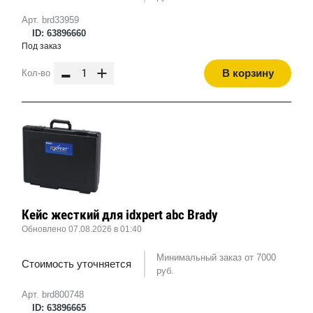
Арт. brd33959
ID: 63896660
Под заказ
-
+
В корзину
Кол-во
Кейс жесткий для idxpert abc Brady
Обновлено 07.08.2026 в 01:40
Минимальный заказ от 7000
Стоимость уточняется
руб.
Арт. brd800748
ID: 63896665