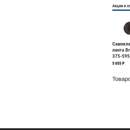
Акции и 
Самокл
лента B
375-595
печать б
5 655 Р
чёрном, 
м
Товар