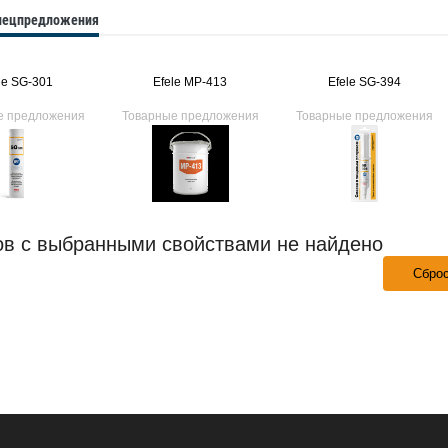
спецпредложения
le SG-301
Efele MP-413
Efele SG-394
е предложения
Товарные предложения
Товарные предложения
ов с выбранными свойствами не найдено
Сбро