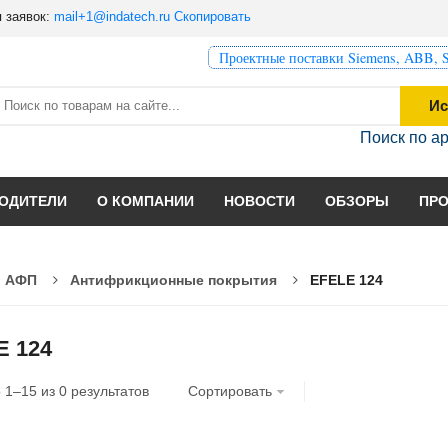
 заявок:
mail+1@indatech.ru
Скопировать
Проектные поставки Siemens, ABB, S
Ис
Поиск по а
ОДИТЕЛИ
О КОМПАНИИ
НОВОСТИ
ОБЗОРЫ
ПР
и АФП
Антифрикционные покрытия
EFELE 124
E 124
о
1
–
15
из
0
результатов
Сортировать