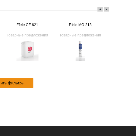
Efele CF-621
Efele MG-213
Efele C
Товарные предложения
Товарные предложения
Товарные пр
сить фильтры