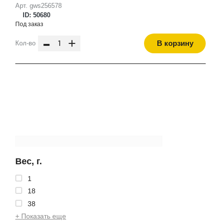
Арт. gws256578
ID: 50680
Под заказ
-
+
В корзину
Кол-во
Вес, г.
1
18
38
+ Показать еще