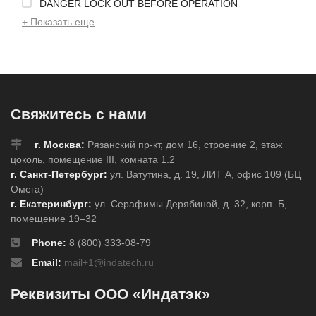
DANGER LOCK OUT BEFORE OPERATION
+ Показать еще
Свяжитесь с нами
г. Москва:
Рязанский пр-кт, дом 16, строение 2, этаж
цоколь, помещение III, комната 1.2
г. Санкт-Петербург:
ул. Ватутина, д. 19, ЛИТ А, офис 109 (БЦ
Омега)
г. Екатеринбург:
ул. Серафимы Дерябиной, д. 32, корп. Б,
помещение 19–32
Phone:
8 (800) 333-08-79
Email:
mail+1@indatech.ru
Реквизиты ООО «Индатэк»