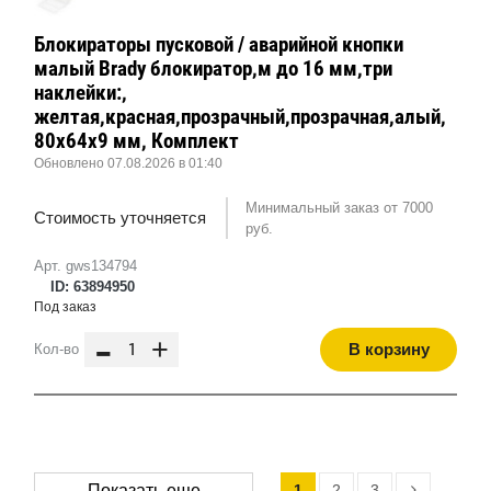
Блокираторы пусковой / аварийной кнопки
малый Brady блокиратор,м до 16 мм,три
наклейки:,
желтая,красная,прозрачный,прозрачная,алый,
80x64x9 мм, Комплект
Обновлено 07.08.2026 в 01:40
Минимальный заказ от 7000
Стоимость уточняется
руб.
Арт. gws134794
ID: 63894950
Под заказ
-
+
В корзину
Кол-во
1
2
3
Показать еще