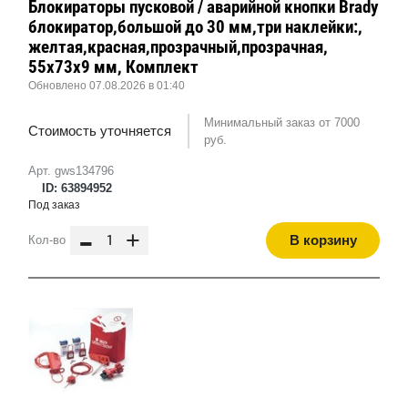
Блокираторы пусковой / аварийной кнопки Brady
блокиратор,большой до 30 мм,три наклейки:,
желтая,красная,прозрачный,прозрачная,
55x73x9 мм, Комплект
Обновлено 07.08.2026 в 01:40
Минимальный заказ от 7000
Стоимость уточняется
руб.
Арт. gws134796
ID: 63894952
Под заказ
-
+
В корзину
Кол-во