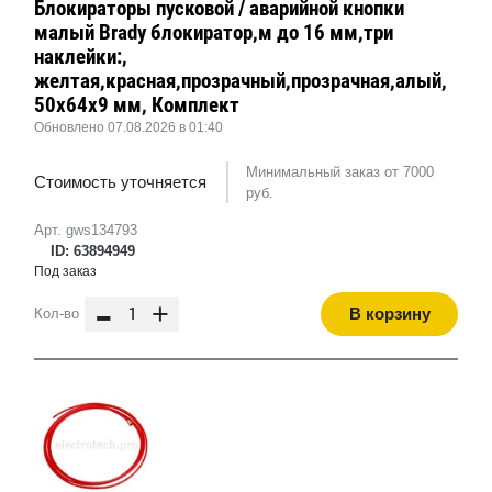
Блокираторы пусковой / аварийной кнопки
малый Brady блокиратор,м до 16 мм,три
наклейки:,
желтая,красная,прозрачный,прозрачная,алый,
50x64x9 мм, Комплект
Обновлено 07.08.2026 в 01:40
Минимальный заказ от 7000
Стоимость уточняется
руб.
Арт. gws134793
ID: 63894949
Под заказ
-
+
В корзину
Кол-во