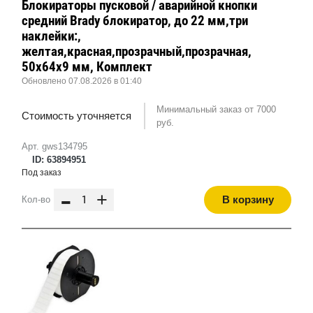
Блокираторы пусковой / аварийной кнопки
средний Brady блокиратор, до 22 мм,три
наклейки:,
желтая,красная,прозрачный,прозрачная,
50x64x9 мм, Комплект
Обновлено 07.08.2026 в 01:40
Минимальный заказ от 7000
Стоимость уточняется
руб.
Арт. gws134795
ID: 63894951
Под заказ
-
+
В корзину
Кол-во