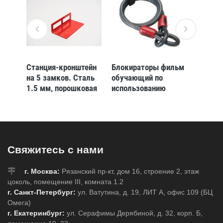
ейн
Станция-кронштейн
Блокираторы фильм
Блокир
таль
на 5 замков. Сталь
обучающий по
затвор
овая
1.5 мм, порошковая
использованию
раздви
й.
окраска. Желтый.
Brady обучающий
блокир
Длина 140 мм
фильм
прозра
блокираторов:
lockout 2 dvd-диска /
коробочка
Свяжитесь с нами
г. Москва:
Рязанский пр-кт, дом 16, строение 2, этаж
цоколь, помещение III, комната 1.2
г. Санкт-Петербург:
ул. Ватутина, д. 19, ЛИТ А, офис 109 (БЦ
Омега)
г. Екатеринбург:
ул. Серафимы Дерябиной, д. 32, корп. Б,