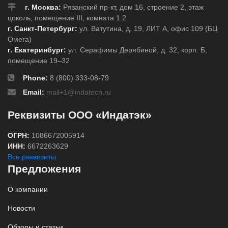
г. Москва:
Рязанский пр-кт, дом 16, строение 2, этаж
цоколь, помещение III, комната 1.2
г. Санкт-Петербург:
ул. Ватутина, д. 19, ЛИТ А, офис 109 (БЦ
Омега)
г. Екатеринбург:
ул. Серафимы Дерябиной, д. 32, корп. Б,
помещение 19–32
Phone:
8 (800) 333-08-79
Email:
mail+1@indatech.ru
Реквизиты ООО «Индатэк»
ОГРН:
1086672005914
ИНН:
6672263629
Все реквизиты
Предложения
О компании
Новости
Обзоры и статьи