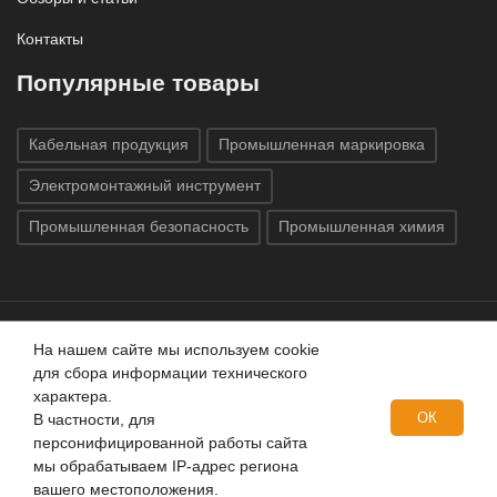
Контакты
Популярные товары
Кабельная продукция
Промышленная маркировка
Электромонтажный инструмент
Промышленная безопасность
Промышленная химия
На нашем сайте мы используем cookie
Все права защищены © 2020
ГК «Индатэк»
Все права
для сбора информации технического
защищены.
Использование материалов с сайта запрещено.
характера.
Данный сайт не является публичной офертой, определяемой
ОК
В частности, для
положениями статей 437 (2) ГК РФ.
персонифицированной работы сайта
мы обрабатываем IP-адрес региона
вашего местоположения.