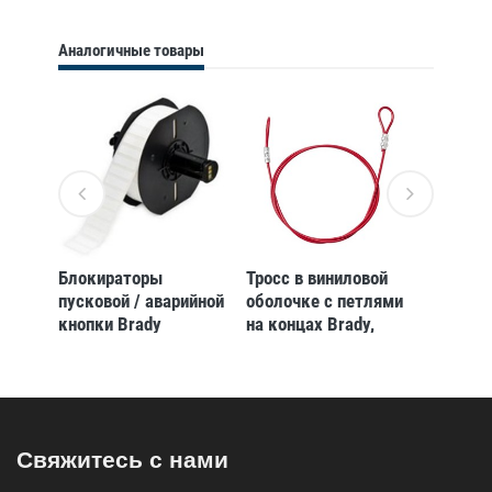
Аналогичные товары
Блокираторы
Тросс в виниловой
Кольцо
илей
пусковой / аварийной
оболочке с петлями
устано
dy
кнопки Brady
на концах Brady,
стальн
блокиратор,большой
красный, 183 см, 4.7
10 шт)
5 мм
до 30 мм,три
мм
наклейки:,
,
желтая,красная,прозрачный,прозрачная,
55x73x9 мм,
Свяжитесь с нами
Комплект