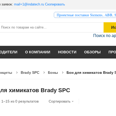
 заявок:
mail+1@indatech.ru
Скопировать
Проектные поставки Siemens, ABB, S
Ис
Поиск по а
ОДИТЕЛИ
О КОМПАНИИ
НОВОСТИ
ОБЗОРЫ
ПР
инцеты
Brady SPC
Боны
Бон для химикатов Brady 
для химикатов Brady SPC
о
1
–
15
из
0
результатов
Сортировать