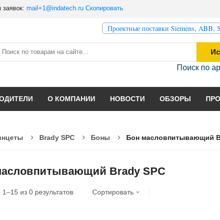
 заявок:
mail+1@indatech.ru
Скопировать
Проектные поставки Siemens, ABB, S
Ис
Поиск по а
ОДИТЕЛИ
О КОМПАНИИ
НОВОСТИ
ОБЗОРЫ
ПР
инцеты
Brady SPC
Боны
Бон масловпитывающий B
масловпитывающий Brady SPC
о
1
–
15
из
0
результатов
Сортировать