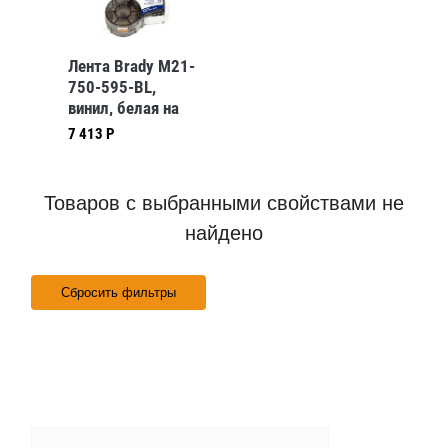
Лента Brady M21-
750-595-BL,
винил, белая на
синем, 19,05
7 413 Р
ммх6,4 м
Товаров с выбранными свойствами не
найдено
Сбросить фильтры