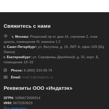
Свяжитесь с нами
г. Москва:
Рязанский пр-кт, дом 16, строение 2, этаж
цоколь, помещение III, комната 1.2
г. Санкт-Петербург:
ул. Ватутина, д. 19, ЛИТ А, офис 109 (БЦ
Омега)
г. Екатеринбург:
ул. Серафимы Дерябиной, д. 32, корп. Б,
помещение 19–32
Phone:
8 (800) 333-08-79
Email:
mail+1@indatech.ru
Реквизиты ООО «Индатэк»
ОГРН:
1086672005914
ИНН:
6672263629
Все реквизиты