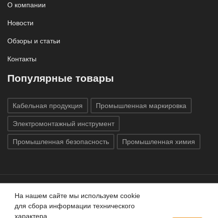
О компании
Новости
Обзоры и статьи
Контакты
Популярные товары
Кабельная продукция
Промышленная маркировка
Электромонтажный инструмент
Промышленная безопасность
Промышленная химия
На нашем сайте мы используем cookie
Все права защищены © 2020
ГК «Индатэк»
Все права
для сбора информации технического
защищены.
Использование материалов с сайта запрещено.
характера.