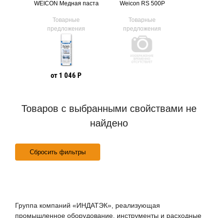
mic BL
WEICON Медная паста
Weicon RS 500P
Wei
ые
Товарные
Товарные
Тов
ния
предложения
предложения
предл
4 Р
от 1 046 Р
от 6
Товаров с выбранными свойствами не
найдено
Сбросить фильтры
Группа компаний «ИНДАТЭК», реализующая
промышленное оборудование, инструменты и расходные