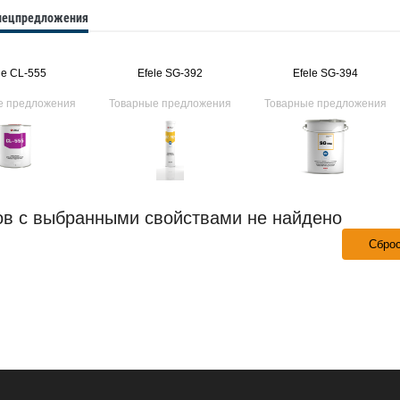
спецпредложения
le CL-555
Efele SG-392
Efele SG-394
е предложения
Товарные предложения
Товарные предложения
ов с выбранными свойствами не найдено
Сбро