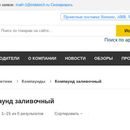
 заявок:
mail+1@indatech.ru
Скопировать
Проектные поставки Siemens, ABB, S
Ис
Поиск по а
ОДИТЕЛИ
О КОМПАНИИ
НОВОСТИ
ОБЗОРЫ
ПР
метики
Компаунды
Компаунд заливочный
аунд заливочный
о
1
–
15
из
0
результатов
Сортировать