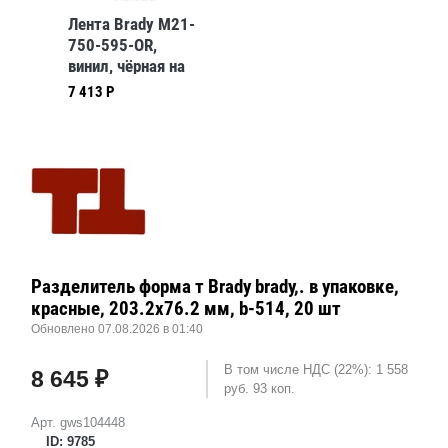
Лента Brady M21-
750-595-OR,
винил, чёрная на
оранжевом, 19,05
7 413 Р
ммх6,4 м
Разделитель форма т Brady brady,. в упаковке,
красные, 203.2x76.2 мм, b-514, 20 шт
Обновлено 07.08.2026 в 01:40
В том числе НДС (22%): 1 558
8 645 ₽
руб. 93 коп.
Арт. gws104448
ID: 9785