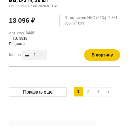
мм, b-514, 20 шт
Обновлено 07.08.2026 в 01:40
В том числе НДС (22%): 2 361
13 096 ₽
руб. 57 коп.
Арт. gws104481
ID: 9818
Под заказ
-
+
В корзину
Кол-во
1
2
3
Показать еще