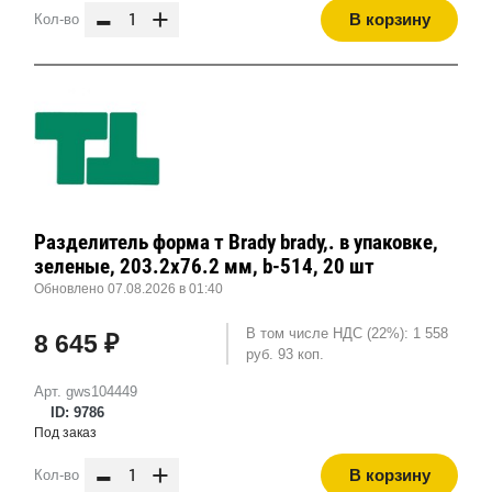
-
+
В корзину
Кол-во
Разделитель форма т Brady brady,. в упаковке,
зеленые, 203.2x76.2 мм, b-514, 20 шт
Обновлено 07.08.2026 в 01:40
В том числе НДС (22%): 1 558
8 645 ₽
руб. 93 коп.
Арт. gws104449
ID: 9786
Под заказ
-
+
В корзину
Кол-во