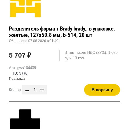
Разделитель форма т Brady brady,. в упаковке,
желтые, 127x50.8 мм, b-514, 20 шт
Обновлено 07.08.2026 в 01:40
В том числе НДС (22%): 1 029
5 707 ₽
руб. 13 коп.
Арт. gws104439
ID: 9776
Под заказ
-
+
В корзину
Кол-во