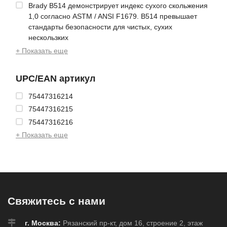
Brady B514 демонстрирует индекс сухого скольжения
1,0 согласно ASTM / ANSI F1679. B514 превышает
стандарты безопасности для чистых, сухих
нескользких
+ Показать еще
UPC/EAN артикул
75447316214
75447316215
75447316216
+ Показать еще
Свяжитесь с нами
г. Москва:
Рязанский пр-кт, дом 16, строение 2, этаж