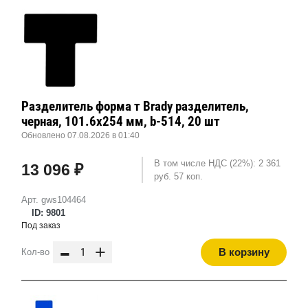
Разделитель форма т Brady разделитель,
черная, 101.6x254 мм, b-514, 20 шт
Обновлено 07.08.2026 в 01:40
В том числе НДС (22%): 2 361
13 096 ₽
руб. 57 коп.
Арт. gws104464
ID: 9801
Под заказ
-
+
В корзину
Кол-во