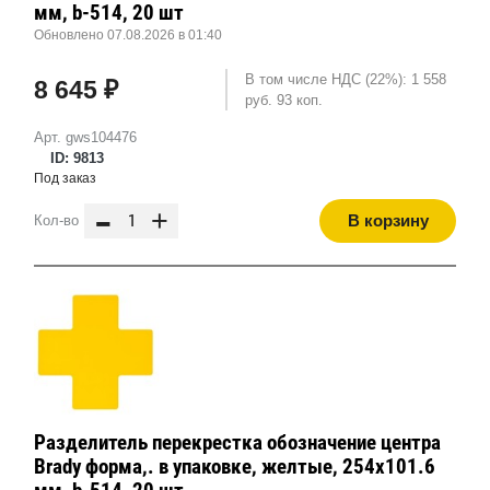
мм, b-514, 20 шт
Обновлено 07.08.2026 в 01:40
В том числе НДС (22%): 1 558
8 645 ₽
руб. 93 коп.
Арт. gws104476
ID: 9813
Под заказ
-
+
В корзину
Кол-во
Разделитель перекрестка обозначение центра
Brady форма,. в упаковке, желтые, 254x101.6