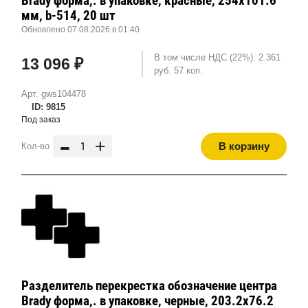
Brady форма,. в упаковке, красные, 254x101.6
мм, b-514, 20 шт
Обновлено 07.08.2026 в 01:40
В том числе НДС (22%): 2 361
13 096 ₽
руб. 57 коп.
Арт. gws104478
ID: 9815
Под заказ
-
+
В корзину
Кол-во
Разделитель перекрестка обозначение центра
Brady форма,. в упаковке, черные, 203.2x76.2