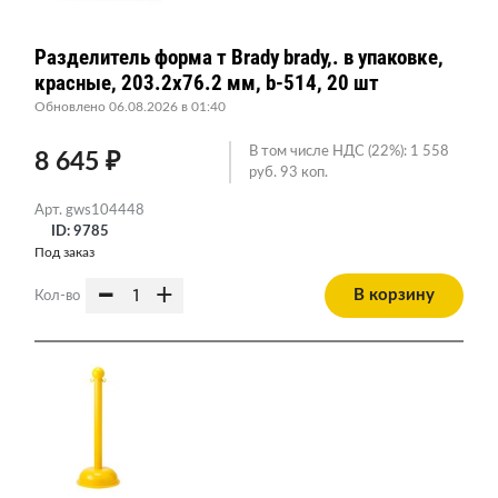
Разделитель форма т Brady brady,. в упаковке,
красные, 203.2x76.2 мм, b-514, 20 шт
Обновлено 06.08.2026 в 01:40
В том числе НДС (22%): 1 558
8 645 ₽
руб. 93 коп.
Арт. gws104448
ID: 9785
Под заказ
-
+
В корзину
Кол-во