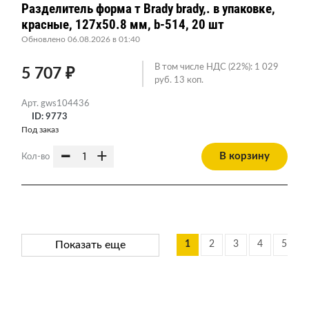
Разделитель форма т Brady brady,. в упаковке,
красные, 127x50.8 мм, b-514, 20 шт
Обновлено 06.08.2026 в 01:40
В том числе НДС (22%): 1 029
5 707 ₽
руб. 13 коп.
Арт. gws104436
ID: 9773
Под заказ
-
+
В корзину
Кол-во
Показать еще
1
2
3
4
5
.