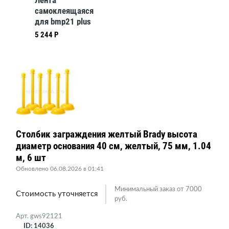
Лента
самоклеящаяся
для bmp21 plus
M21-250-595-WT
5 244 Р
Столбик заграждения желтый Brady высота
диаметр основания 40 см, желтый, 75 мм, 1.04
м, 6 шт
Обновлено 06.08.2026 в 01:41
Минимальный заказ от 7000
Стоимость уточняется
руб.
Арт. gws92121
ID: 14036