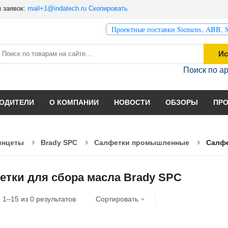
 заявок:
mail+1@indatech.ru
Скопировать
Проектные поставки Siemens, ABB, S
Ис
Поиск по а
ОДИТЕЛИ
О КОМПАНИИ
НОВОСТИ
ОБЗОРЫ
ПР
инцеты
Brady SPC
Салфетки промышленные
Салфе
етки для сбора масла Brady SPC
о
1
–
15
из
0
результатов
Сортировать