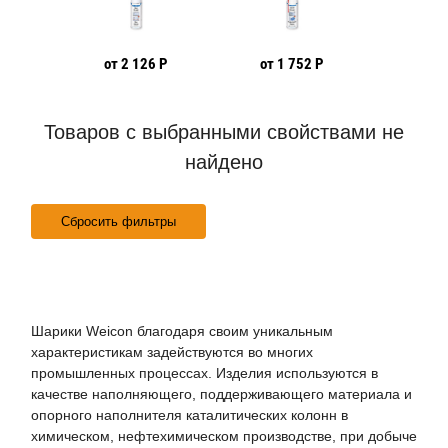
 Р
от 2 126 Р
от 1 752 Р
от 12
Товаров с выбранными свойствами не
найдено
Сбросить фильтры
Шарики Weicon благодаря своим уникальным
характеристикам задействуются во многих
промышленных процессах. Изделия используются в
качестве наполняющего, поддерживающего материала и
опорного наполнителя каталитических колонн в
химическом, нефтехимическом производстве, при добыче