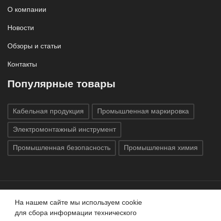
О компании
Новости
Обзоры и статьи
Контакты
Популярные товары
Кабельная продукция
Промышленная маркировка
Электромонтажный инструмент
Промышленная безопасность
Промышленная химия
На нашем сайте мы используем cookie
Все права защищены © 2020
ГК «Индатэк»
Все права
для сбора информации технического
защищены.
Использование материалов с сайта запрещено.