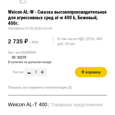
Weicon AL-W - Смазка высокопроизводительная
для агрессивных сред al-w 400 k, Бежевый,
400г.
Обновлено 07.08.2026 в 01:40
В том числе НДС (22%): 493
2 735 ₽
/ 400г
руб. 19 коп.
Арт. wcn26450040
ID: 52270
В наличии на дальнем складе
-
+
В корзину
Кол-во
Показать все варианты комплектации (3)
Weicon AL-T 400
| Товарные предложения