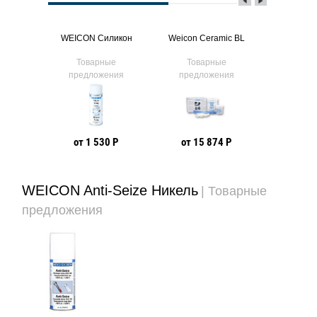
тный ст
WEICON Силикон
Weicon Ceramic BL
WEICO
ые
Товарные
Товарные
Тов
ния
предложения
предложения
предл
 Р
от 1 530 Р
от 15 874 Р
от 1
WEICON Anti-Seize Никель
| Товарные
предложения