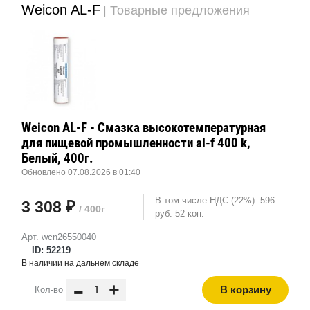
Weicon AL-F
| Товарные предложения
Weicon AL-F - Смазка высокотемпературная
для пищевой промышленности al-f 400 k,
Белый, 400г.
Обновлено 07.08.2026 в 01:40
В том числе НДС (22%): 596
3 308 ₽
/ 400г
руб. 52 коп.
Арт. wcn26550040
ID: 52219
В наличии на дальнем складе
-
+
В корзину
Кол-во