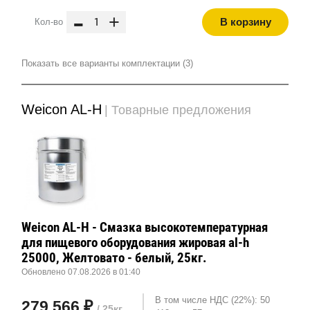
-
+
В корзину
Кол-во
Показать все варианты комплектации (3)
Weicon AL-H
| Товарные предложения
Weicon AL-H - Смазка высокотемпературная
для пищевого оборудования жировая al-h
25000, Желтовато - белый, 25кг.
Обновлено 07.08.2026 в 01:40
В том числе НДС (22%): 50
279 566 ₽
/ 25кг