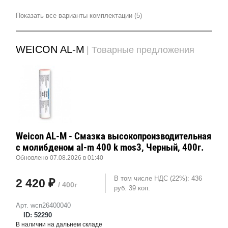
Показать все варианты комплектации (5)
WEICON AL-M
| Товарные предложения
Weicon AL-M - Смазка высокопроизводительная
с молибденом al-m 400 k mos3, Черный, 400г.
Обновлено 07.08.2026 в 01:40
В том числе НДС (22%): 436
2 420 ₽
/ 400г
руб. 39 коп.
Арт. wcn26400040
ID: 52290
В наличии на дальнем складе