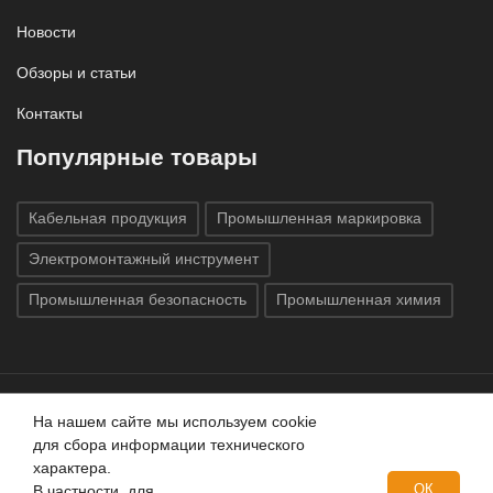
Новости
Обзоры и статьи
Контакты
Популярные товары
Кабельная продукция
Промышленная маркировка
Электромонтажный инструмент
Промышленная безопасность
Промышленная химия
На нашем сайте мы используем cookie
Все права защищены © 2020
ГК «Индатэк»
Все права
для сбора информации технического
защищены.
Использование материалов с сайта запрещено.
характера.
Данный сайт не является публичной офертой, определяемой
ОК
В частности, для