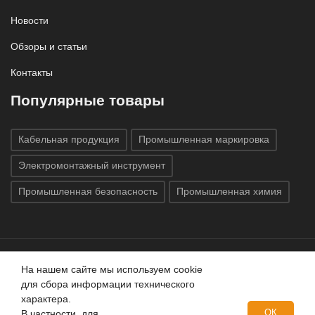
Новости
Обзоры и статьи
Контакты
Популярные товары
Кабельная продукция
Промышленная маркировка
Электромонтажный инструмент
Промышленная безопасность
Промышленная химия
На нашем сайте мы используем cookie
Все права защищены © 2020
ГК «Индатэк»
Все права
для сбора информации технического
защищены.
Использование материалов с сайта запрещено.
характера.
Данный сайт не является публичной офертой, определяемой
ОК
В частности, для