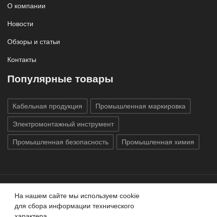
О компании
Новости
Обзоры и статьи
Контакты
Популярные товары
Кабельная продукция
Промышленная маркировка
Электромонтажный инструмент
Промышленная безопасность
Промышленная химия
На нашем сайте мы используем cookie
Все права защищены © 2020
ГК «Индатэк»
Все права
для сбора информации технического
защищены.
Использование материалов с сайта запрещено.
характера.