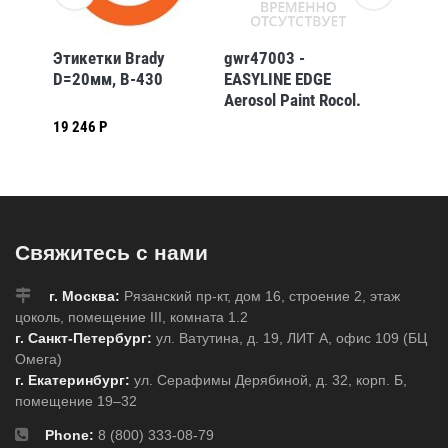
Этикетки Brady
gwr47003 -
Этикет
D=20мм, B-430
EASYLINE EDGE
D=15мм
Aerosol Paint Rocol.
Синяя краска
19 246 Р
x62
системы EASYLINE
2500
(RAL 5017),
аэрозоль 750
Свяжитесь с нами
г. Москва:
Рязанский пр-кт, дом 16, строение 2, этаж
цоколь, помещение III, комната 1.2
г. Санкт-Петербург:
ул. Ватутина, д. 19, ЛИТ А, офис 109 (БЦ
Омега)
г. Екатеринбург:
ул. Серафимы Дерябиной, д. 32, корп. Б,
помещение 19–32
Phone:
8 (800) 333-08-79