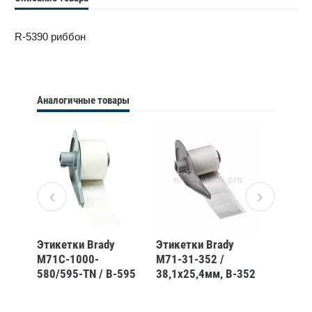
R-5390 риббон
Аналогичные товары
Этикетки Brady
Этикетки Brady
Лента 
M71C-1000-
M71-31-352 /
небесн
580/595-TN / B-595
38,1x25,4мм, B-352
полиэс
15 м
(BBP85