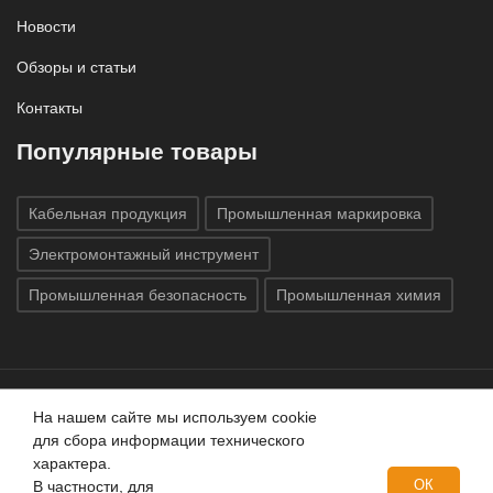
Новости
Обзоры и статьи
Контакты
Популярные товары
Кабельная продукция
Промышленная маркировка
Электромонтажный инструмент
Промышленная безопасность
Промышленная химия
На нашем сайте мы используем cookie
Все права защищены © 2020
ГК «Индатэк»
Все права
для сбора информации технического
защищены.
Использование материалов с сайта запрещено.
характера.
Данный сайт не является публичной офертой, определяемой
ОК
В частности, для
положениями статей 437 (2) ГК РФ.