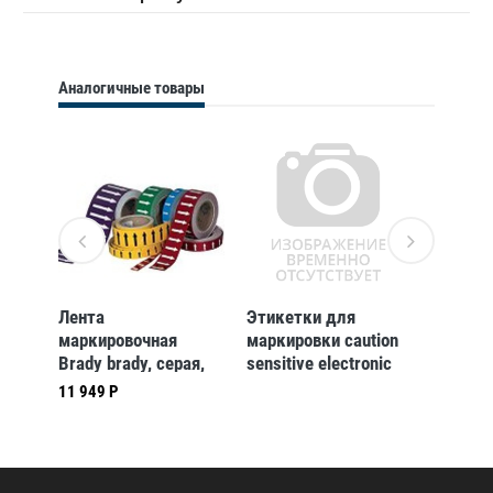
Аналогичные товары
LAT-
Лента
Этикетки для
Этикет
маркировочная
маркировки caution
D=15мм
Brady brady, серая,
sensitive electronic
25x33000 мм
devices do not ship or
11 949 Р
store near strong
electorstatic,
electromagnetic,
magnetic or