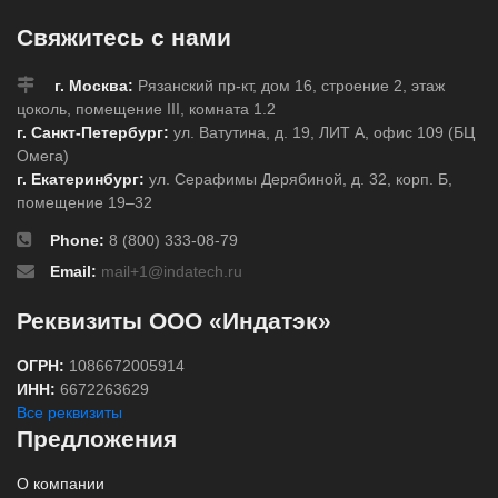
radioactive fields
Brady sl-4,легенда:
Свяжитесь с нами
mil std. 129j symbol,
черный на желтом,
г. Москва:
Рязанский пр-кт, дом 16, строение 2, этаж
50.8x50.8 мм, 500
цоколь, помещение III, комната 1.2
шт
г. Санкт-Петербург:
ул. Ватутина, д. 19, ЛИТ А, офис 109 (БЦ
Омега)
г. Екатеринбург:
ул. Серафимы Дерябиной, д. 32, корп. Б,
помещение 19–32
Phone:
8 (800) 333-08-79
Email:
mail+1@indatech.ru
Реквизиты ООО «Индатэк»
ОГРН:
1086672005914
ИНН:
6672263629
Все реквизиты
Предложения
О компании