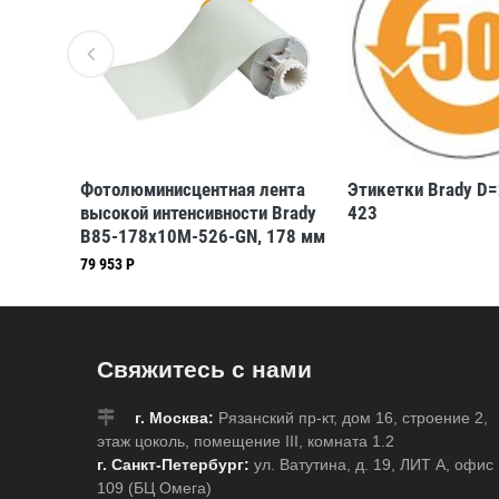
, B-
Фотолюминисцентная лента
Этикетки Brady D=
высокой интенсивности Brady
423
B85-178x10M-526-GN, 178 мм
* 10 м (BBP85/Powermark)
79 953 Р
Свяжитесь с нами
г. Москва:
Рязанский пр-кт, дом 16, строение 2,
этаж цоколь, помещение III, комната 1.2
г. Санкт-Петербург:
ул. Ватутина, д. 19, ЛИТ А, офис
109 (БЦ Омега)