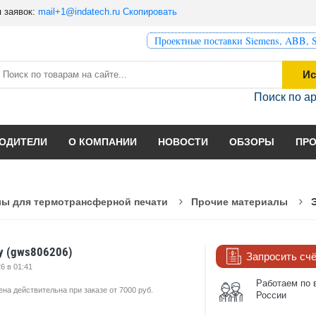
 заявок:
mail+1@indatech.ru
Скопировать
Проектные поставки Siemens, ABB, S
Ис
Поиск по а
ОДИТЕЛИ
О КОМПАНИИ
НОВОСТИ
ОБЗОРЫ
ПР
ы для термотрансферной печати
Прочие материалы
y (gws806206)
Запросить сч
6 в 01:41
Работаем по 
ена действительна при заказе от 7000 руб.
России