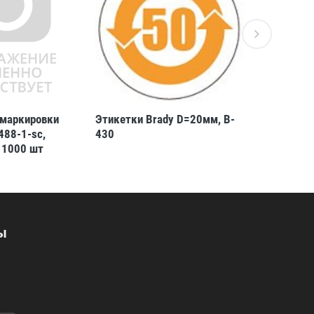
 маркировки
Этикетки Brady D=20мм, B-
Этикетки 
488-1-sc,
430
B-427
 1000 шт
ы