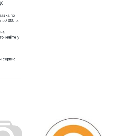
ДС
тавка по
 50 000 р.
 на
точняйте у
й сервис