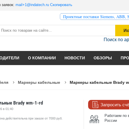
 заявок:
mail+1@indatech.ru
Скопировать
Проектные поставки Siemens, ABB, S
Ис
Поиск по а
ОДИТЕЛИ
О КОМПАНИИ
НОВОСТИ
ОБЗОРЫ
ПР
беля
Маркеры кабельные
Маркеры кабельные Brady w
ьные Brady wm-1-rd
Запросить сч
6 в 01:40
Работаем по 
ена действительна при заказе от 7000 руб.
России