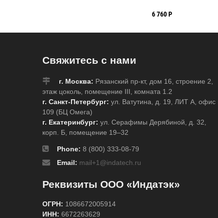
6 760 Р
Свяжитесь с нами
г. Москва:
Рязанский пр-кт, дом 16, строение 2,
этаж цоколь, помещение III, комната 1.2
г. Санкт-Петербург:
ул. Ватутина, д. 19, ЛИТ А, офис
109 (БЦ Омега)
г. Екатеринбург:
ул. Серафимы Дерябиной, д. 32,
корп. Б, помещение 19–32
Phone:
8 (800) 333-08-79
Email:
mail+1@indatech.ru
Реквизиты ООО «Индатэк»
ОГРН:
1086672005914
ИНН:
6672263629