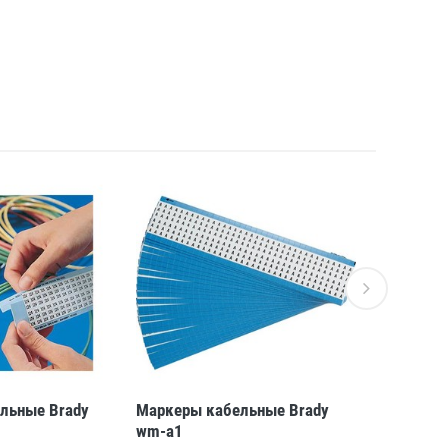
льные Brady
Маркеры кабельные Brady
Маркеры 
wm-a1
wm-8-yl