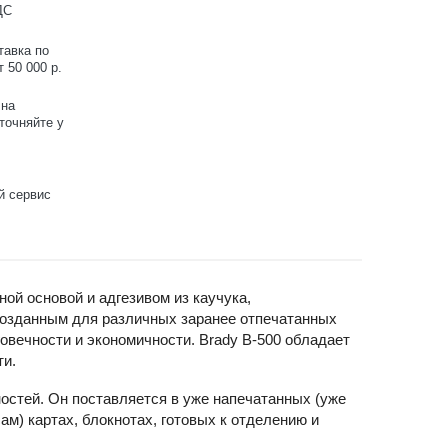
ДС
тавка по
 50 000 р.
 на
точняйте у
й сервис
й основой и адгезивом из каучука,
созданным для различных заранее отпечатанных
овечности и экономичности. Brady B-500 обладает
ти.
остей. Он поставляется в уже напечатанных (уже
) картах, блокнотах, готовых к отделению и