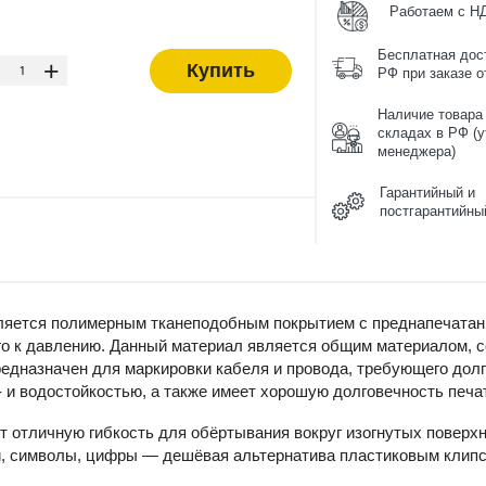
Работаем с Н
-
Бесплатная дос
+
Купить
РФ при заказе от
Наличие товара
складах в РФ (у
менеджера)
Гарантийный и
постгарантийны
ляется полимерным тканеподобным покрытием с преднапечатанно
го к давлению. Данный материал является общим материалом, 
редназначен для маркировки кабеля и провода, требующего долг
 и водостойкостью, а также имеет хорошую долговечность печа
 отличную гибкость для обёртывания вокруг изогнутых поверхн
, символы, цифры — дешёвая альтернатива пластиковым клипсам