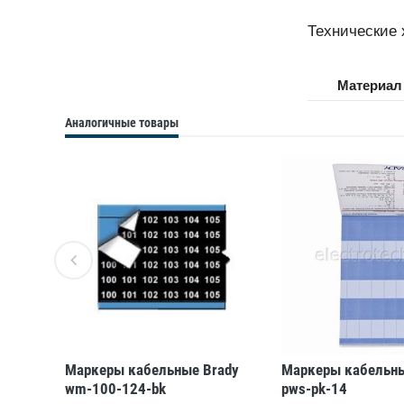
Технические 
Материал
Аналогичные товары
ady
Маркеры кабельные Brady
Маркеры кабельны
200-224
wm-100-124-bk
pws-pk-14