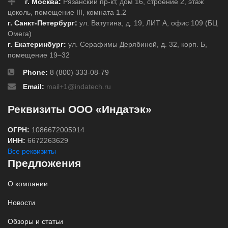
г. Москва:
Рязанский пр-кт, дом 16, строение 2, этаж
цоколь, помещение III, комната 1.2
г. Санкт-Петербург:
ул. Ватутина, д. 19, ЛИТ А, офис 109 (БЦ
Омега)
г. Екатеринбург:
ул. Серафимы Дерябиной, д. 32, корп. Б,
помещение 19–32
Phone:
8 (800) 333-08-79
Email:
mail+1@indatech.ru
Реквизиты ООО «Индатэк»
ОГРН:
1086672005914
ИНН:
6672263629
Все реквизиты
Предложения
О компании
Новости
Обзоры и статьи