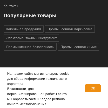
Контакты
Популярные товары
Кабельная продукция
Промышленная маркировка
Электромонтажный инструмент
Промышленная безопасность
Промышленная химия
На нашем сайте мы используем cookie
Все права защищены © 2020
ГК «Индатэк»
Все права
для сбора информации технического
защищены.
Использование материалов с сайта запрещено.
характера.
Данный сайт не является публичной офертой, определяемой
ОК
В частности, для
положениями статей 437 (2) ГК РФ.
персонифицированной работы сайта
мы обрабатываем IP-адрес региона
вашего местоположения.