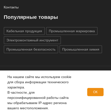
Контакты
Популярные товары
Кабельная продукция
Промышленная маркировка
Электромонтажный инструмент
Промышленная безопасность
Промышленная химия
На нашем сайте мы используем cookie
Все права защищены © 2020
ГК «Индатэк»
Все права
для сбора информации технического
защищены.
Использование материалов с сайта запрещено.
характера.
Данный сайт не является публичной офертой, определяемой
ОК
В частности, для
положениями статей 437 (2) ГК РФ.
персонифицированной работы сайта
мы обрабатываем IP-адрес региона
вашего местоположения.