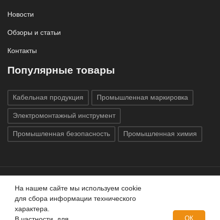
Новости
Обзоры и статьи
Контакты
Популярные товары
Кабельная продукция
Промышленная маркировка
Электромонтажный инструмент
Промышленная безопасность
Промышленная химия
На нашем сайте мы используем cookie
Все права защищены © 2020
ГК «Индатэк»
Все права
для сбора информации технического
защищены.
Использование материалов с сайта запрещено.
характера.
Данный сайт не является публичной офертой, определяемой
ОК
В частности, для