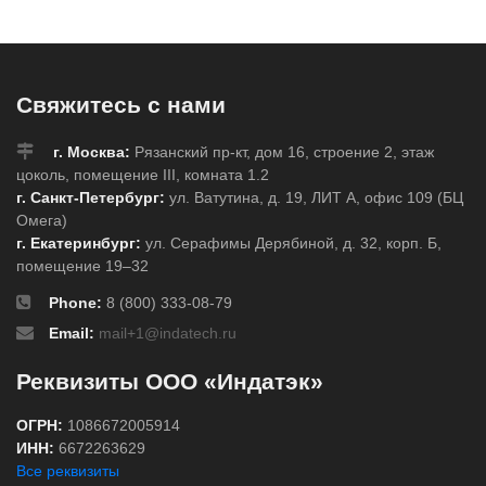
м
диаметр 2,8 мм
диаметр 5,5 мм
диамет
Свяжитесь с нами
г. Москва:
Рязанский пр-кт, дом 16, строение 2, этаж
цоколь, помещение III, комната 1.2
г. Санкт-Петербург:
ул. Ватутина, д. 19, ЛИТ А, офис 109 (БЦ
Омега)
г. Екатеринбург:
ул. Серафимы Дерябиной, д. 32, корп. Б,
помещение 19–32
Phone:
8 (800) 333-08-79
Email:
mail+1@indatech.ru
Реквизиты ООО «Индатэк»
ОГРН:
1086672005914
ИНН:
6672263629
Все реквизиты