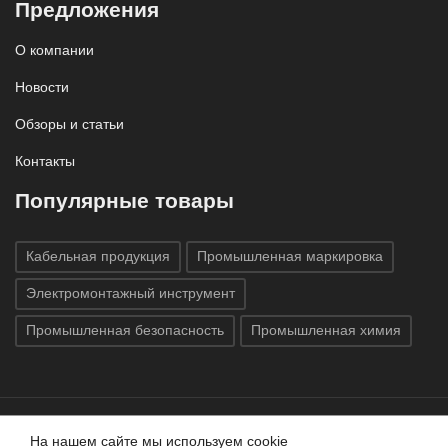
Предложения
О компании
Новости
Обзоры и статьи
Контакты
Популярные товары
Кабельная продукция
Промышленная маркировка
Электромонтажный инструмент
Промышленная безопасность
Промышленная химия
На нашем сайте мы используем cookie
Все права защищены © 2020
ГК «Индатэк»
Все права