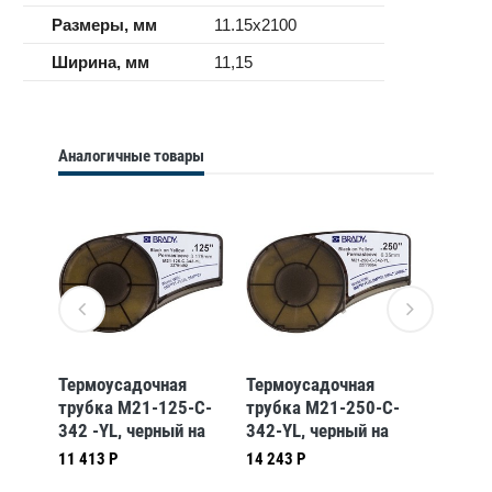
Размеры, мм
11.15x2100
Ширина, мм
11,15
Аналогичные товары
Термоусадочная
Термоусадочная
Термоу
-C-
трубка M21-125-C-
трубка M21-250-C-
трубка
на
342 -YL, черный на
342-YL, черный на
342-YL
мм *
желтом, 6,00 мм *
желтом, 11,15 мм *
желтом
11 413 Р
14 243 Р
12 451 
2,10 м, макс,
2,10 м, макс,
2,10 м,