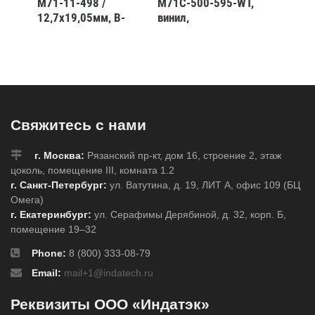
GD,
M71-11-498 /
M71C-500-595-WT,
M71C-1
12,7x19,05мм, B-
винил,
винил,
,
498
12,7мм.х15,24 м,
25,4мм
белые
синие
Свяжитесь с нами
г. Москва:
Рязанский пр-кт, дом 16, строение 2, этаж
цоколь, помещение III, комната 1.2
г. Санкт-Петербург:
ул. Ватутина, д. 19, ЛИТ А, офис 109 (БЦ
Омега)
г. Екатеринбург:
ул. Серафимы Дерябиной, д. 32, корп. Б,
помещение 19–32
Phone:
8 (800) 333-08-79
Email:
mail+1@indatech.ru
Реквизиты ООО «Индатэк»