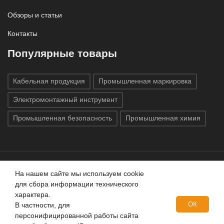
Обзоры и статьи
Контакты
Популярные товары
Кабельная продукция
Промышленная маркировка
Электромонтажный инструмент
Промышленная безопасность
Промышленная химия
На нашем сайте мы используем cookie
Все права защищены © 2020
ГК «Индатэк»
Все права
для сбора информации технического
защищены.
Использование материалов с сайта запрещено.
характера.
Данный сайт не является публичной офертой, определяемой
ОК
В частности, для
положениями статей 437 (2) ГК РФ.
персонифицированной работы сайта