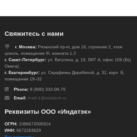
351,разрушающийся
351,разрушающийся
печать в картридже
печать в картридже
bmp51 / 53,
bmp51 / 53,
белый,черным,
белый,черным,
50.8x25.4 мм,
25.4x12.7 мм,
Свяжитесь с нами
Винил, 160 шт
Винил, 360 шт
г. Москва:
Рязанский пр-кт, дом 16, строение 2, этаж
цоколь, помещение III, комната 1.2
г. Санкт-Петербург:
ул. Ватутина, д. 19, ЛИТ А, офис 109 (БЦ
Омега)
г. Екатеринбург:
ул. Серафимы Дерябиной, д. 32, корп. Б,
помещение 19–32
Phone:
8 (800) 333-08-79
Email:
mail+1@indatech.ru
Реквизиты ООО «Индатэк»
ОГРН:
1086672005914
ИНН:
6672263629
Все реквизиты