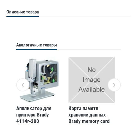
Описание товара
Аналогичные товары
Аппликатор для
Карта памяти
Апплик
принтера Brady
хранение данных
принте
4114r-200
Brady memory card
4414r-
compactflash type i