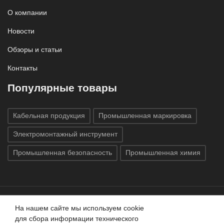
О компании
Новости
Обзоры и статьи
Контакты
Популярные товары
Кабельная продукция
Промышленная маркировка
Электромонтажный инструмент
Промышленная безопасность
Промышленная химия
На нашем сайте мы используем cookie
Все права защищены © 2020
ГК «Индатэк»
Все права
для сбора информации технического
защищены.
Использование материалов с сайта запрещено.