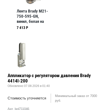
Лента Brady M21-
750-595-GN,
винил, белая на
зелёном, 19,05
7 413 Р
ммх6,4 м
Аппликатор с регулятором давления Brady
4414l-200
Обновлено 07.08.2026 в 01:40
Минимальный заказ от 7000
Стоимость уточняется
руб.
Арт. brd711046