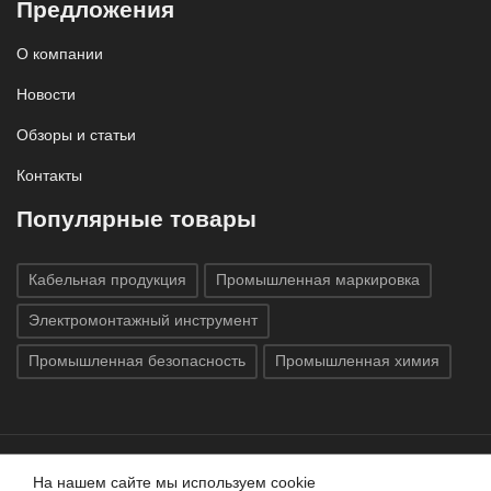
Предложения
О компании
Новости
Обзоры и статьи
Контакты
Популярные товары
Кабельная продукция
Промышленная маркировка
Электромонтажный инструмент
Промышленная безопасность
Промышленная химия
На нашем сайте мы используем cookie
Все права защищены © 2020
ГК «Индатэк»
Все права