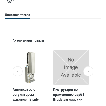
Описание товара
Аналогичные товары
Аппликатор с
Инструкция по
Карта 
регулятором
применению bsp61
хранен
давления Brady
Brady английский
Brady 
4114l-200
compact