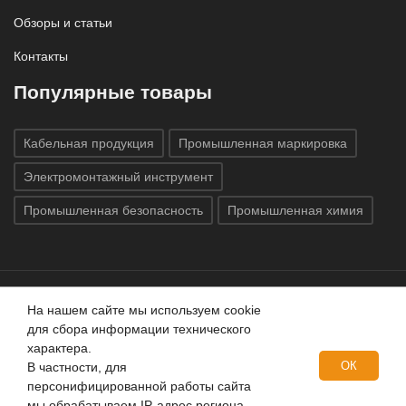
Обзоры и статьи
Контакты
Популярные товары
Кабельная продукция
Промышленная маркировка
Электромонтажный инструмент
Промышленная безопасность
Промышленная химия
На нашем сайте мы используем cookie
Все права защищены © 2020
ГК «Индатэк»
Все права
для сбора информации технического
защищены.
Использование материалов с сайта запрещено.
характера.
Данный сайт не является публичной офертой, определяемой
ОК
В частности, для
положениями статей 437 (2) ГК РФ.
персонифицированной работы сайта
мы обрабатываем IP-адрес региона