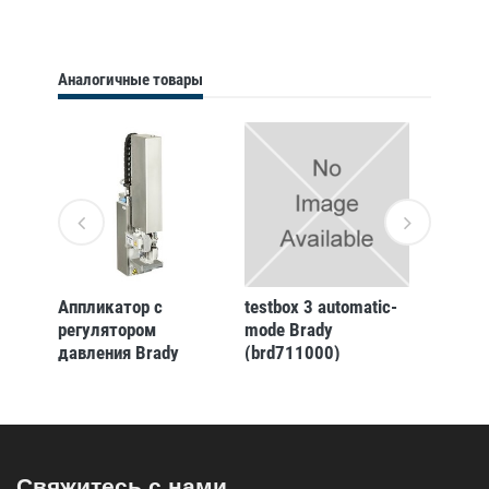
Аналогичные товары
ения
Аппликатор с
testbox 3 automatic-
Апплик
re
регулятором
mode Brady
принте
ut-in
давления Brady
(brd711000)
4114l-
4114l-200
Свяжитесь с нами