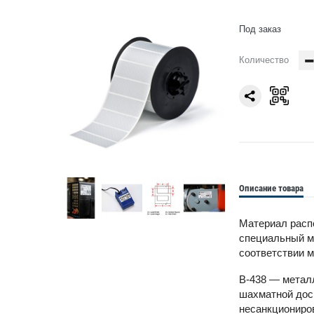
Под заказ
Количество
Описание товара
Материал распо
специальный ми
соответствии м
B-438 — металл
шахматной доск
несанкциониров