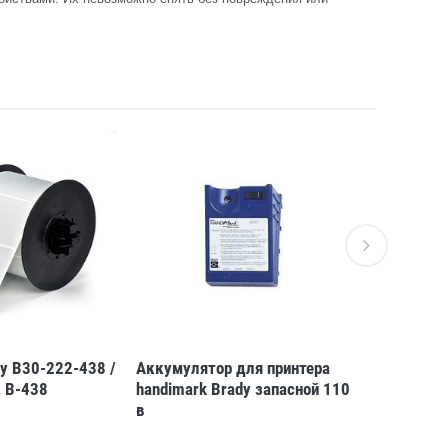
y B30-222-438 /
Аккумулятор для принтера
Этикетки 
 B-438
handimark Brady запасной 110
50,8x25,4
в
28 849 Р