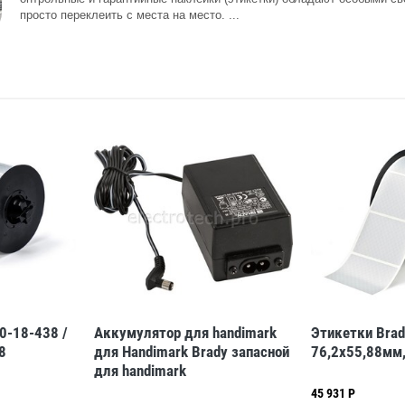
просто переклеить с места на место. ...
0-18-438 /
Аккумулятор для handimark
Этикетки Brad
8
для Handimark Brady запасной
76,2x55,88мм,
для handimark
45 931 Р