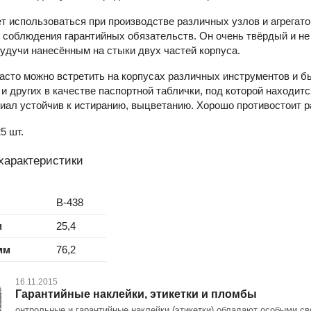
 использоваться при производстве различных узлов и агрегато
соблюдения гарантийных обязательств. Он очень твёрдый и не
удучи нанесённым на стыки двух частей корпуса.
асто можно встретить на корпусах различных инструментов и бы
других в качестве паспортной таблички, под которой находит
иал устойчив к истиранию, выцветанию. Хорошо противостоит 
5 шт.
характеристики
B-438
м
25,4
мм
76,2
16.11.2015
Гарантийные наклейки, этикетки и пломбы
онтрольные и гарантийные наклейки (этикетки) обладают особыми с