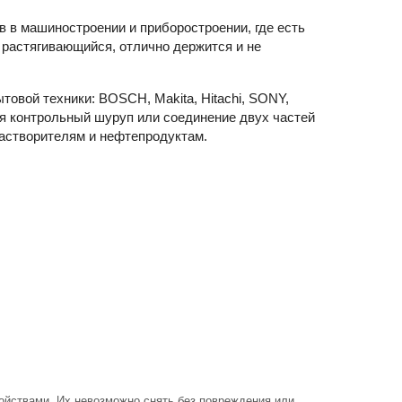
в в машиностроении и приборостроении, где есть
 растягивающийся, отлично держится и не
товой техники: BOSCH, Makita, Hitachi, SONY,
ся контрольный шуруп или соединение двух частей
растворителям и нефтепродуктам.
войствами. Их невозможно снять без повреждения или