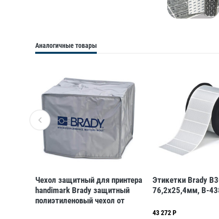
Аналогичные товары
 для
Чехол защитный для принтера
Этикетки Brady B3
handimark Brady защитный
76,2x25,4мм, B-43
полиэтиленовый чехол от
пыли
43 272 Р