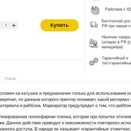
Работаем с Н
-
Бесплатная дос
+
Купить
РФ при заказе от
Наличие товара
складах в РФ (у
менеджера)
Гарантийный и
постгарантийны
Статьи
ложен на катушке и предназначен только для использования н
крочип, по данным которого принтер понимает, какой материал
атериала и риббона. Маркиратор предупредит о том, что риббон
изированная полиэфирная пленка, которая при попытке отклеив
и. Данное действие приводит к невозможности повторного испол
анного доступа. В народе их называют «гарантийные этикетки».