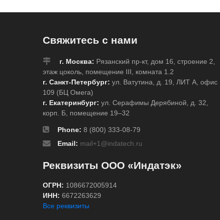
Свяжитесь с нами
г. Москва:
Рязанский пр-кт, дом 16, строение 2,
этаж цоколь, помещение III, комната 1.2
г. Санкт-Петербург:
ул. Ватутина, д. 19, ЛИТ А, офис
109 (БЦ Омега)
г. Екатеринбург:
ул. Серафимы Дерябиной, д. 32,
корп. Б, помещение 19–32
Phone:
8 (800) 333-08-79
Email:
mail+1@indatech.ru
Реквизиты ООО «Индатэк»
ОГРН:
1086672005914
ИНН:
6672263629
Все реквизиты