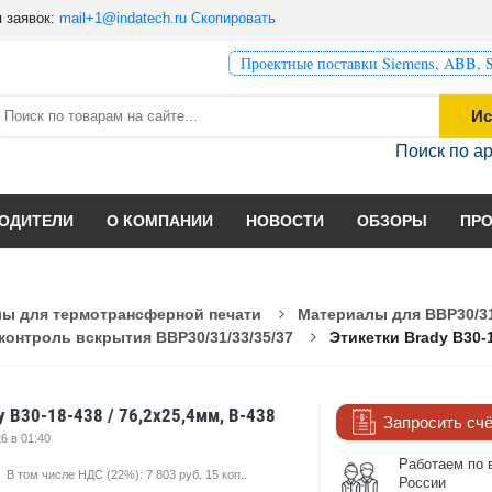
 заявок:
mail+1@indatech.ru
Скопировать
Проектные поставки Siemens, ABB, S
Ис
Поиск по а
ОДИТЕЛИ
О КОМПАНИИ
НОВОСТИ
ОБЗОРЫ
ПР
ы для термотрансферной печати
Материалы для BBP30/31
контроль вскрытия BBP30/31/33/35/37
Этикетки Brady B30-1
y B30-18-438 / 76,2x25,4мм, B-438
Запросить сч
6 в 01:40
Работаем по 
В том числе НДС (22%): 7 803 руб. 15 коп..
России