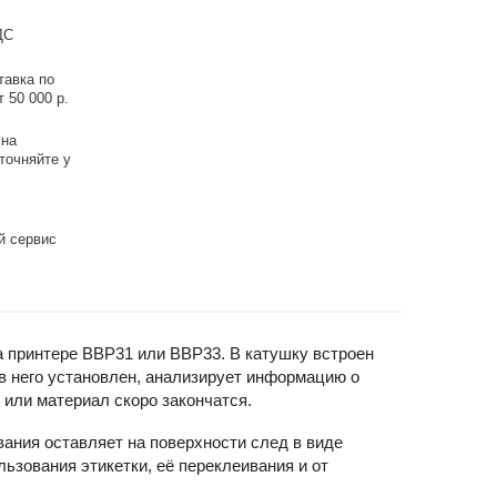
ДС
тавка по
 50 000 р.
 на
точняйте у
й сервис
а принтере BBP31 или BBP33. В катушку встроен
 в него установлен, анализирует информацию о
 или материал скоро закончатся.
ания оставляет на поверхности след в виде
ьзования этикетки, её переклеивания и от