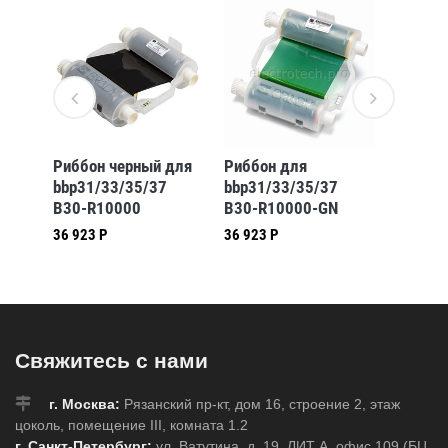
Риббон черный для
Риббон для
Риббон
bbp31/33/35/37
bbp31/33/35/37
bbp31/
G
B30-R10000
B30-R10000-GN
B30-R1
36 923 Р
36 923 Р
Свяжитесь с нами
г. Москва:
Рязанский пр-кт, дом 16, строение 2, этаж
цоколь, помещение III, комната 1.2
г. Санкт-Петербург:
ул. Ватутина, д. 19, ЛИТ А, офис 109 (БЦ