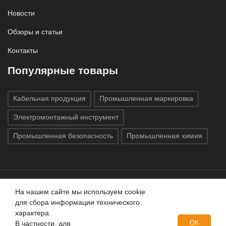
Новости
Обзоры и статьи
Контакты
Популярные товары
Кабельная продукция
Промышленная маркировка
Электромонтажный инструмент
Промышленная безопасность
Промышленная химия
На нашем сайте мы используем cookie
Все права защищены © 2020
ГК «Индатэк»
Все права
для сбора информации технического
защищены.
Использование материалов с сайта запрещено.
характера.
Данный сайт не является публичной офертой, определяемой
ОК
В частности, для