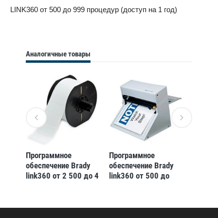
LINK360 от 500 до 999 процедур (доступ на 1 год)
Аналогичные товары
Программное
Программное
Програ
dy
обеспечение Brady
обеспечение Brady
обеспе
о
link360 от 2 500 до 4
link360 от 500 до
link360
999
999
19 999
 на
процедур,доступ на
процедур,доступ на
процед
1 год
1 год
1 год