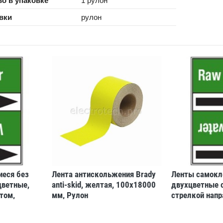
о в упаковке
1 рулон
вки
рулон
еся без
Лента антискольжения Brady
Ленты самокл
цветные,
anti-skid, желтая, 100x18000
двухцветные с
том,
мм, Рулон
стрелкой напр
7541
желтый на ко
«diesel fuel»,