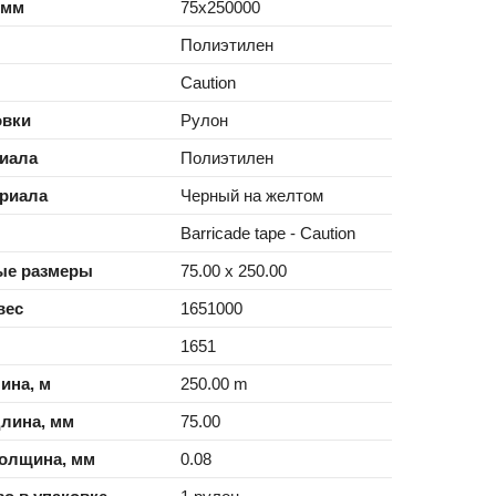
 мм
75x250000
Полиэтилен
Caution
овки
Рулон
риала
Полиэтилен
ериала
Черный на желтом
Barricade tape - Caution
ые размеры
75.00 x 250.00
вес
1651000
1651
ина, м
250.00 m
длина, мм
75.00
толщина, мм
0.08