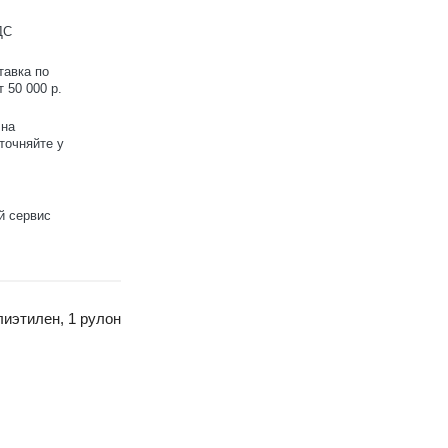
ДС
тавка по
 50 000 р.
 на
точняйте у
й сервис
иэтилен, 1 рулон