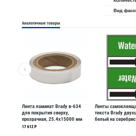
Количеств
Вид фасо
Аналогичные товары
Brady
Лента ламинат Brady в-634
Ленты самоклеящи
для покрытия сверху,
текста Brady двух
прозрачная, 25.4x15000 мм
белый на серебрис
225x15000 мм, b-
17 612 Р
ерый на