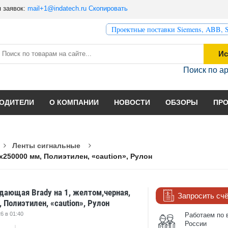
 заявок:
mail+1@indatech.ru
Скопировать
Проектные поставки Siemens, ABB, S
Ис
Поиск по а
ОДИТЕЛИ
О КОМПАНИИ
НОВОСТИ
ОБЗОРЫ
ПР
Ленты сигнальные
x250000 мм, Полиэтилен, «caution», Рулон
дающая Brady на 1, желтом,черная,
Запросить сч
Полиэтилен, «caution», Рулон
6 в 01:40
Работаем по 
России