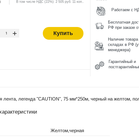
н
В том числе НДС (22%): 2 505 руб. 11 коп..
Работаем с Н
Бесплатная дос
-
РФ при заказе от
+
Купить
Наличие товара
складах в РФ (у
менеджера)
Гарантийный и
постгарантийны
лента, легенда "CAUTION", 75 мм*250м, черный на желтом, пол
характеристики
Желтом,черная