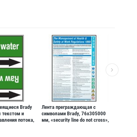
еящиеся Brady
Лента преграждающая с
Ленты св
 текстом и
символами Brady, 76x305000
вырублен
авления потока,
мм, «security line do not cross»,
24 накла
ричневом,
Рулон
 127x33000 мм,