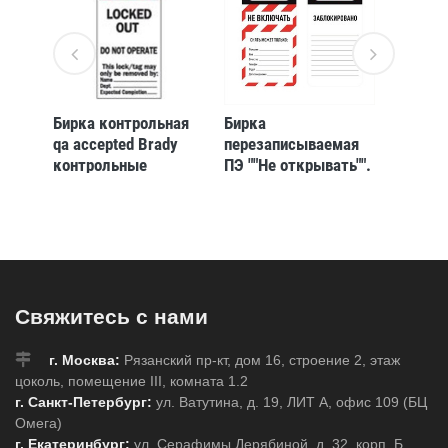
Бирка контрольная
Бирка
Бирка B
щая
qa accepted Brady
перезаписываемая
«equipm
erate
контрольные
ПЭ ""Не открывать"".
record
k»,
бирки,обозначение
75x160x0.05 мм
Полиэс
шт
качества и
(gws22
прохождения
ремонта,
Полужесткий,
Полиэстер, 10 шт
Свяжитесь с нами
г. Москва:
Рязанский пр-кт, дом 16, строение 2, этаж
цоколь, помещение III, комната 1.2
г. Санкт-Петербург:
ул. Ватутина, д. 19, ЛИТ А, офис 109 (БЦ
Омега)
г. Екатеринбург:
ул. Серафимы Дерябиной, д. 32, корп. Б,