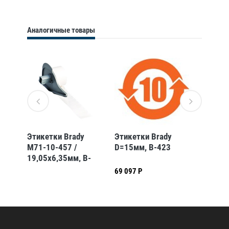
Аналогичные товары
THT-
Этикетки Brady
Этикетки Brady
gws817
76
M71-10-457 /
D=15мм, B-423
F400B,
19,05x6,35мм, B-
безопа
457
"колле
69 097 Р
1 710 Р
против
оборуд
матери