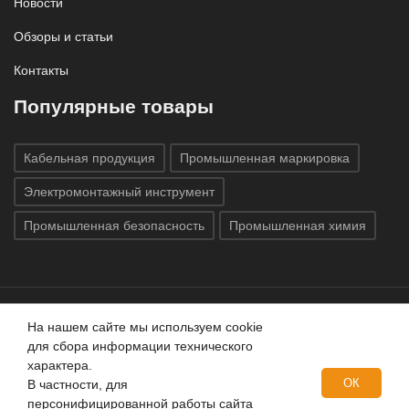
Новости
Обзоры и статьи
Контакты
Популярные товары
Кабельная продукция
Промышленная маркировка
Электромонтажный инструмент
Промышленная безопасность
Промышленная химия
На нашем сайте мы используем cookie
Все права защищены © 2020
ГК «Индатэк»
Все права
для сбора информации технического
защищены.
Использование материалов с сайта запрещено.
характера.
Данный сайт не является публичной офертой, определяемой
ОК
В частности, для
положениями статей 437 (2) ГК РФ.
персонифицированной работы сайта